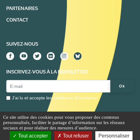
PARTENAIRES
CONTACT
SUIVEZ-NOUS
INSCRIVEZ-VOUS À LA NEWSLETTER
Email Address*
Ok
J'ai lu et accepte les
conditions d'inscription
Ce site utilise des cookies pour vous proposer des contenus
personnalisés, faciliter le partage d’information sur les réseaux
Mentions légales
Extranet
sociaux et pour réaliser des mesures d’audience.
Tout accepter
Tout refuser
Personnaliser