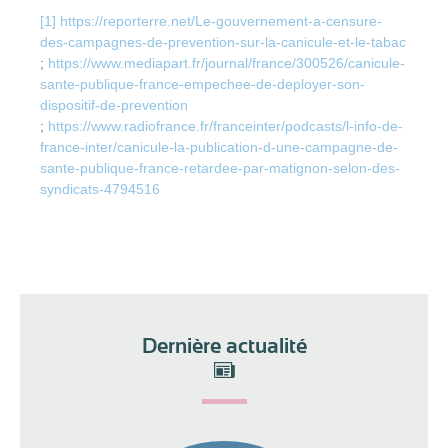
[1]
https://reporterre.net/Le-gouvernement-a-censure-
des-campagnes-de-prevention-sur-la-canicule-et-le-tabac
;
https://www.mediapart.fr/journal/france/300526/canicule-
sante-publique-france-empechee-de-deployer-son-
dispositif-de-prevention
;
https://www.radiofrance.fr/franceinter/podcasts/l-info-de-
france-inter/canicule-la-publication-d-une-campagne-de-
sante-publique-france-retardee-par-matignon-selon-des-
syndicats-4794516
Dernière actualité